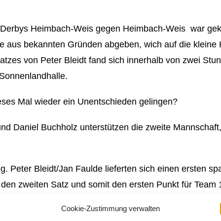
es Derbys Heimbach-Weis gegen Heimbach-Weis war gek
lle aus bekannten Gründen abgeben, wich auf die klei
tzes von Peter Bleidt fand sich innerhalb von zwei Stund
r Sonnenlandhalle.
dieses Mal wieder ein Unentschieden gelingen?
 und Daniel Buchholz unterstützen die zweite Mannschaft,
itig. Peter Bleidt/Jan Faulde lieferten sich einen ersten
 den zweiten Satz und somit den ersten Punkt für Team 
ls Ovi Kahn/Christian Knue gegen Jürgen Becker/Danie
Cookie-Zustimmung verwalten
nschaft die Nase vorn (21:15, 21:19).