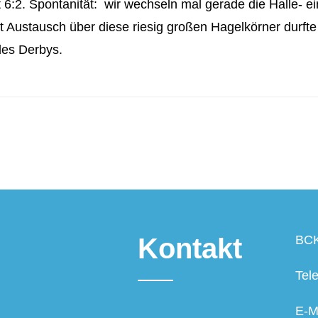
 6:2. Spontanität: wir wechseln mal gerade die Halle- ein
 Austausch über diese riesig großen Hagelkörner durfte 
es Derbys.
Kontakt
BCK
Tel
E-M