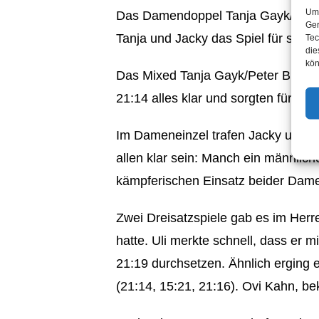
Um 
Das Damendoppel Tanja Gayk/Jacky 
Ger
Tanja und Jacky das Spiel für sich 
Tec
die
kön
Das Mixed Tanja Gayk/Peter Bleidt
21:14 alles klar und sorgten für den
Im Dameneinzel trafen Jacky und Sar
allen klar sein: Manch ein männlic
kämpferischen Einsatz beider Damen
Zwei Dreisatzspiele gab es im Herre
hatte. Uli merkte schnell, dass er
21:19 durchsetzen. Ähnlich erging e
(21:14, 15:21, 21:16). Ovi Kahn, be