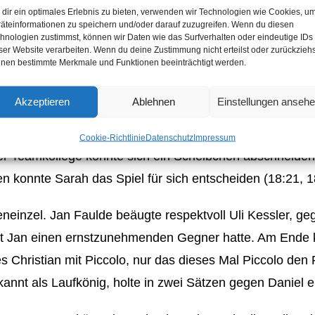
dir ein optimales Erlebnis zu bieten, verwenden wir Technologien wie Cookies, u
Minz gegen Sarah Hißnauer/Annika Schuth war sehr au
äteinformationen zu speichern und/oder darauf zuzugreifen. Wenn du diesen
entscheiden (21:16, 21:18) und Team 1 lag mit 3:0 vorne.
hnologien zustimmst, können wir Daten wie das Surfverhalten oder eindeutige IDs
ser Website verarbeiten. Wenn du deine Zustimmung nicht erteilst oder zurückziehs
nen bestimmte Merkmale und Funktionen beeinträchtigt werden.
 gegen Bärbel Ecker-Rust/ Jürgen Becker machten in ei
 vierten Punkt.
Akzeptieren
Ablehnen
Einstellungen anseh
ah aufeinander. Wer fitter von den beiden ist, mag hier k
Cookie-Richtlinie
Datenschutz
Impressum
her Teamkollege könnte sich ein Scheibchen abschneiden
 konnte Sarah das Spiel für sich entscheiden (18:21, 18
neinzel. Jan Faulde beäugte respektvoll Uli Kessler, geg
 mit Jan einen ernstzunehmenden Gegner hatte. Am Ende k
s Christian mit Piccolo, nur das dieses Mal Piccolo den 
kannt als Laufkönig, holte in zwei Sätzen gegen Daniel 