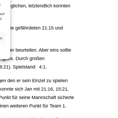
m
sgeglichen, letztendlich konnten
 auf
t,
nem nie gefährdeten 21:15 und
en
einer beurteilen. Aber eins sollte
 ,grins. Durch großen
:21). Spielstand: 4:1.
en den er sein Einzel zu spielen
onnte sich Jan mit 21:16, 15:21,
Punkt für seine Mannschaft sicherte
einen weiteren Punkt für Team 1.