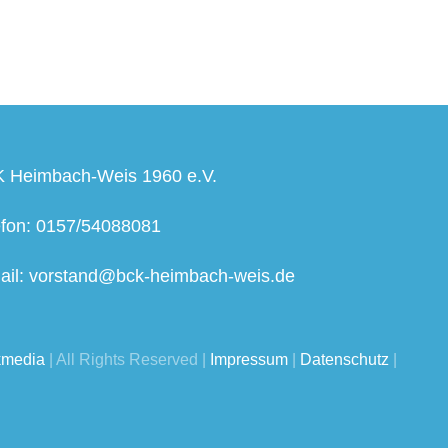
 Heimbach-Weis 1960 e.V.
efon: 0157/54088081
ail: vorstand@bck-heimbach-weis.de
kmedia
| All Rights Reserved |
Impressum
|
Datenschutz
|