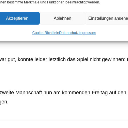
nen bestimmte Merkmale und Funktionen beeinträchtigt werden.
it 22:24 und 16:21 ihre Dameneinzel gegen Elzer. Micha
rang er seinen Gegner Kwiotek nieder. Jörg Kahn machte
Akzeptieren
Ablehnen
Einstellungen anseh
lativ locker den 3.Satz mit 21:14 gegen Robert Liedke.
Cookie-Richtlinie
Datenschutz
Impressum
Schröder keine Mühe, seine Begegnung mit 21:9 und 21:
r gut, konnte leider letztlich das Spiel nicht gewinnen:
 die zweite Mannschaft nun am kommenden Freitag auf den
gen.