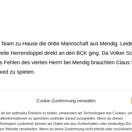
 Team zu Hause die dritte Mannschaft aus Mendig. Leide
ite Herrendoppel direkt an den BCK ging. Da Volker Schä
 Fehlen des vierten Herrn bei Mendig brauchten Claus 
xed zu spielen.
endoppel mit Jörg und Michael Kahn in drei Sätzen ge
Cookie-Zustimmung verwalten
der vergönnt: Anja Schäfer und Bärbel Ecker-Rust mus
dir ein optimales Erlebnis zu bieten, verwenden wir Technologien wie Cookies, u
 dritten Satz 22:24 geschlagen geben. So stand es zwisc
äteinformationen zu speichern und/oder darauf zuzugreifen. Wenn du diesen
hnologien zustimmst, können wir Daten wie das Surfverhalten oder eindeutige IDs
ser Website verarbeiten. Wenn du deine Zustimmung nicht erteilst oder zurückziehs