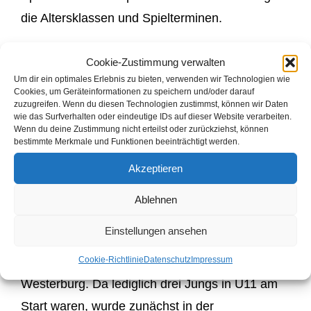
die Altersklassen und Spielterminen.
JU11
Cookie-Zustimmung verwalten
Um dir ein optimales Erlebnis zu bieten, verwenden wir Technologien wie
Erik Rudi
Cookies, um Geräteinformationen zu speichern und/oder darauf
zuzugreifen. Wenn du diesen Technologien zustimmst, können wir Daten
wie das Surfverhalten oder eindeutige IDs auf dieser Website verarbeiten.
JU12
Wenn du deine Zustimmung nicht erteilst oder zurückziehst, können
bestimmte Merkmale und Funktionen beeinträchtigt werden.
Dominik Bittner
Akzeptieren
*** Spielbericht ***
Ablehnen
Einstellungen ansehen
Bedingt durch karnevalistischen Verpflichtungen
Cookie-Richtlinie
Datenschutz
Impressum
und Krankheit fuhr Helmut nur mit Erik nach
Westerburg. Da lediglich drei Jungs in U11 am
Start waren, wurde zunächst in der