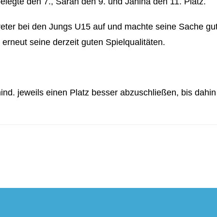
belegte den 7., Sarah den 9. und Janina den 11. Platz.
reter bei den Jungs U15 auf und machte seine Sache gut
 erneut seine derzeit guten Spielqualitäten.
nd. jeweils einen Platz besser abzuschließen, bis dahin 