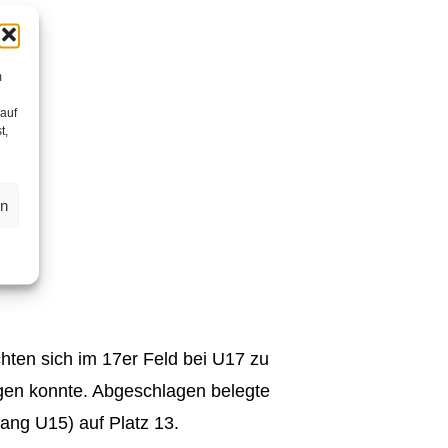
m
 auf
t,
en
.
hten sich im 17er Feld bei U17 zu
ngen konnte. Abgeschlagen belegte
gang U15) auf Platz 13.