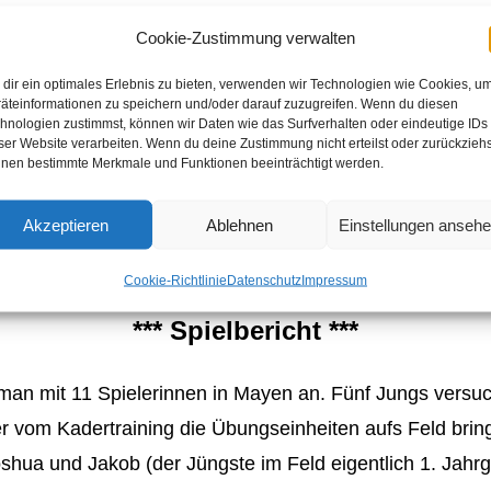
Cookie-Zustimmung verwalten
dir ein optimales Erlebnis zu bieten, verwenden wir Technologien wie Cookies, u
äteinformationen zu speichern und/oder darauf zuzugreifen. Wenn du diesen
hnologien zustimmst, können wir Daten wie das Surfverhalten oder eindeutige IDs
ser Website verarbeiten. Wenn du deine Zustimmung nicht erteilst oder zurückziehs
nen bestimmte Merkmale und Funktionen beeinträchtigt werden.
Akzeptieren
Ablehnen
Einstellungen anseh
d Fam. Dexling, am Sonntag: Helmut und Fam. Herbst
onntag: Helmut.
Cookie-Richtlinie
Datenschutz
Impressum
*** Spielbericht ***
man mit 11 Spielerinnen in Mayen an. Fünf Jungs versuc
wer vom Kadertraining die Übungseinheiten aufs Feld bri
oshua und Jakob (der Jüngste im Feld eigentlich 1. Jahr