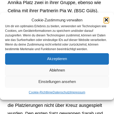
Annika Platz zwei in ihrer Gruppe, ebenso wie
Celina mit ihrer Partnerin Pia W. (BSC Güls).
Beide Paarungen verloren ihr erstes
Cookie-Zustimmung verwalten
Um dir ein optimales Erlebnis zu bieten, verwenden wir Technologien wie
Platzierungsspiel und so mussten sie
Cookies, um Geräteinformationen zu speichern und/oder darauf
gegeneinander antreten. Nach zwei knappen
zuzugreifen. Wenn du diesen Technologien zustimmst, können wir Daten
wie das Surfverhalten oder eindeutige IDs auf dieser Website verarbeiten.
Sätzen konnten sich Annika und Sarah
Wenn du deine Zustimmung nicht erteilst oder zurückziehst, können
bestimmte Merkmale und Funktionen beeinträchtigt werden.
durchsetzen. Damit belegten sie Platz drei und
Akzeptieren
Celina mit Pia Platz vier.
Ablehnen
Nachmittags ging es dann mit den Mixed weiter.
Sarah und ihr Partner Jonathan P. (Trier-
Einstellungen ansehen
Tarforst) gewannen zwei ihrer drei
Cookie-Richtlinie
Datenschutz
Impressum
Gruppenspiele und spielten somit um Platz 3, da
die Platzierungen nicht über Kreuz ausgespielt
wurden. Den ersten Satz gewannen Sarah und