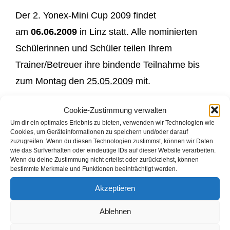
Der 2. Yonex-Mini Cup 2009 findet
am
06.
06.2009
in Linz statt. Alle nominierten
Schülerinnen und Schüler teilen Ihrem
Trainer/Betreuer ihre bindende Teilnahme bis
zum Montag den
25.05.2009
mit.
Cookie-Zustimmung verwalten
Abfahrt pünktlich um 08:30 Uhr an der
Um dir ein optimales Erlebnis zu bieten, verwenden wir Technologien wie
Hauptschule-Rommersdorf.
Cookies, um Geräteinformationen zu speichern und/oder darauf
zuzugreifen. Wenn du diesen Technologien zustimmst, können wir Daten
wie das Surfverhalten oder eindeutige IDs auf dieser Website verarbeiten.
Wenn du deine Zustimmung nicht erteilst oder zurückziehst, können
bestimmte Merkmale und Funktionen beeinträchtigt werden.
Hier die offizielle Ausschreibung:
2. Yonex-Mini
Akzeptieren
Cup 2009 [87.5 KByte]
Ablehnen
Nachfolgend die nominierten (mit Fragezeichen