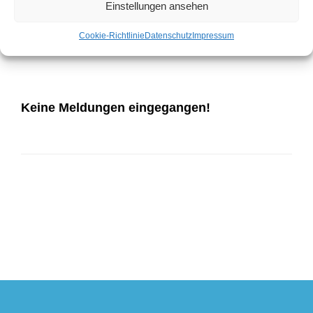
versehen) bzw. angemeldeten Spielerinnen und
Einstellungen ansehen
Spieler sowie die Einteilung in die Altersklassen
Cookie-Richtlinie
Datenschutz
Impressum
und Spielterminen.
Keine Meldungen eingegangen!