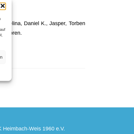
m
 Selina, Daniel K., Jasper, Torben
 auf
 verloren.
t,
en
 Heimbach-Weis 1960 e.V.