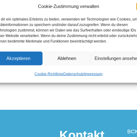
Cookie-Zustimmung verwalten
dir ein optimales Erlebnis zu bieten, verwenden wir Technologien wie Cookies, u
ie 1. Mannschaft des TB Andernach hatten die Akteure:
äteinformationen zu speichern und/oder darauf zuzugreifen. Wenn du diesen
hnologien zustimmst, können wir Daten wie das Surfverhalten oder eindeutige IDs
nce. Alle Begegnungen gingen in jeweils zwei Spielsätze
ser Website verarbeiten. Wenn du deine Zustimmung nicht erteilst oder zurückziehs
nen bestimmte Merkmale und Funktionen beeinträchtigt werden.
Akzeptieren
Ablehnen
Einstellungen anseh
Cookie-Richtlinie
Datenschutz
Impressum
Kontakt
BCK