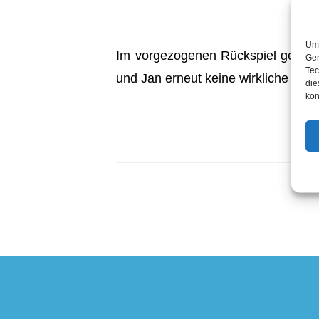
Um 
Im vorgezogenen Rückspiel gegen d
Ger
Tec
und Jan erneut keine wirkliche Cha
die
kön