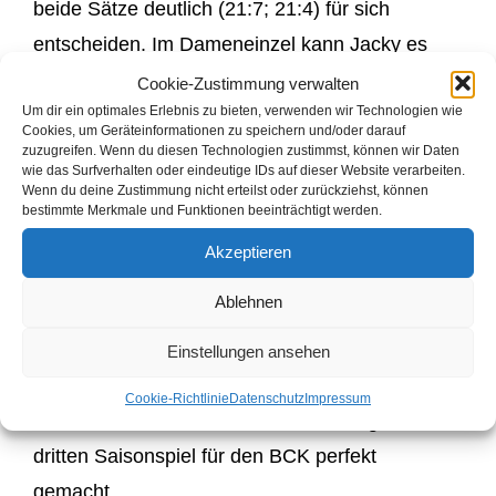
beide Sätze deutlich (21:7; 21:4) für sich
entscheiden. Im Dameneinzel kann Jacky es
ihm gleich tun. Trotz (oder wegen) leichter
Cookie-Zustimmung verwalten
Um dir ein optimales Erlebnis zu bieten, verwenden wir Technologien wie
Nachwehen des Vorabends geht der erste Satz
Cookies, um Geräteinformationen zu speichern und/oder darauf
in die Verlängerung, mit 22:20 kann sie dennoch
zuzugreifen. Wenn du diesen Technologien zustimmst, können wir Daten
wie das Surfverhalten oder eindeutige IDs auf dieser Website verarbeiten.
den Satz zu ihren Gunsten entscheiden. Im
Wenn du deine Zustimmung nicht erteilst oder zurückziehst, können
bestimmte Merkmale und Funktionen beeinträchtigt werden.
Zweiten lässt sie nichts mehr anbrennen und
Akzeptieren
holt mit 21:7 den 4. Sieg für die dritte
Mannschaft!
Ablehnen
Im Mixed haben Meike und Jasper jetzt den
Einstellungen ansehen
„Matchball“ bei noch drei offenen Partien, mit
Cookie-Richtlinie
Datenschutz
Impressum
21:14 und 21:13 wurde der zweite Sieg im
dritten Saisonspiel für den BCK perfekt
gemacht.