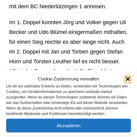
mit dem BC Niederlützingen 1 anreisen.
Im 1. Doppel konnten Jörg und Volker gegen Uli
Becker und Udo Blümel einigermaßen mithalten,
für einen Sieg reichte es aber lange nicht. Auch
im 2. Doppel mit Jan und Torben gegen Stefan
Horn und Torsten Leuther lief es nicht besser.
Allein das Damendoppel mit Steffi und Anja
Cookie-Zustimmung verwalten
konnten sich klar in zwei Sätzen gegen Annika
Um dir ein optimales Erlebnis zu bieten, verwenden wir Technologien wie
Röder und Julia Keldenich durchsetzen.
Cookies, um Geräteinformationen zu speichern und/oder darauf
zuzugreifen. Wenn du diesen Technologien zustimmst, können wir Daten
wie das Surfverhalten oder eindeutige IDs auf dieser Website verarbeiten.
Im Debüt von Volker im 1. Einzel in der 1.
Wenn du deine Zustimmung nicht erteilst oder zurückziehst, können
bestimmte Merkmale und Funktionen beeinträchtigt werden.
Mannschaft ließ Uli ihm keine Chance, auch Jan
Akzeptieren
und Torben machten es nicht besser und so
gingen alle 3 Herreneinzel an Niederlützingen.