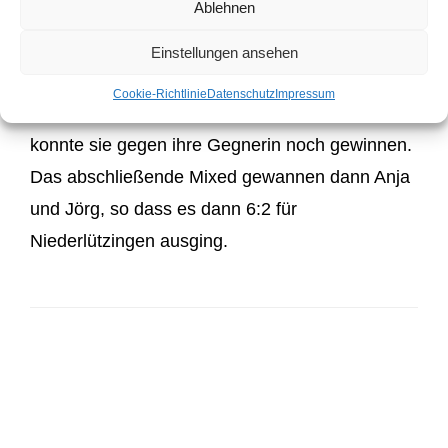
Ablehnen
Auch Steffi, im Dameneinzel gegen Julia
Einstellungen ansehen
Keldenich, musste sich knapp geschlagen
Cookie-Richtlinie
Datenschutz
Impressum
geben, in Ihrem Einsatz in der 2. Mannschaft
konnte sie gegen ihre Gegnerin noch gewinnen.
Das abschließende Mixed gewannen dann Anja
und Jörg, so dass es dann 6:2 für
Niederlützingen ausging.