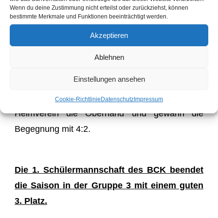
entschieden wurden. Das 2. Doppel von Nadine
Wenn du deine Zustimmung nicht erteilst oder zurückziehst, können
bestimmte Merkmale und Funktionen beeinträchtigt werden.
Schellert und Lisa Reuter ging bereits nach zwei
Sätzen verloren. Jan Faulde gewann sein Einzel
Akzeptieren
soverän in zwei Sätzen. Auch Lisa Reuter, die
Ablehnen
für die erkrankte Sabrina Akolk eingesprungen
Einstellungen ansehen
ist, konnte sich in ihrem Einzel in drei Sätzen
behaupten. Am Ende jedoch behielt der
Cookie-Richtlinie
Datenschutz
Impressum
Heimverein die Oberhand und gewann die
Begegnung mit 4:2.
Die 1. Schülermannschaft des BCK beendet
die Saison in der Gruppe 3 mit einem guten
3. Platz.