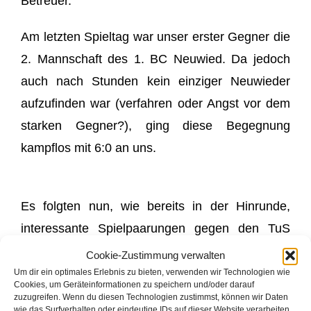
Betreuer.
Am letzten Spieltag war unser erster Gegner die
2. Mannschaft des 1. BC Neuwied. Da jedoch
auch nach Stunden kein einziger Neuwieder
aufzufinden war (verfahren oder Angst vor dem
starken Gegner?), ging diese Begegnung
kampflos mit 6:0 an uns.
Es folgten nun, wie bereits in der Hinrunde,
interessante Spielpaarungen gegen den TuS
Horhausen. Die Spielstärken beider
Cookie-Zustimmung verwalten
Mannschaften war sehr ausgeglichen, so dass
Um dir ein optimales Erlebnis zu bieten, verwenden wir Technologien wie
Cookies, um Geräteinformationen zu speichern und/oder darauf
vier Begegnungen erst im dritten Satz
zuzugreifen. Wenn du diesen Technologien zustimmst, können wir Daten
wie das Surfverhalten oder eindeutige IDs auf dieser Website verarbeiten.