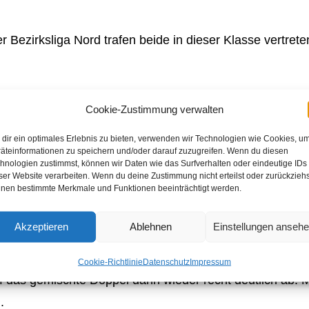
er Bezirksliga Nord trafen beide in dieser Klasse vertr
endoppel direkt an den BCK 4, da die dritte Mannschaft 
Cookie-Zustimmung verwalten
ker Schäfer und Claus Schröder über die volle Distanz 
dir ein optimales Erlebnis zu bieten, verwenden wir Technologien wie Cookies, u
 20:22 und 21:19 durchsetzten. Auch die Damen Bärbel 
äteinformationen zu speichern und/oder darauf zuzugreifen. Wenn du diesen
en Kyra und Selina. Letztlich setzten sich die erfahren
hnologien zustimmst, können wir Daten wie das Surfverhalten oder eindeutige IDs
ser Website verarbeiten. Wenn du deine Zustimmung nicht erteilst oder zurückziehs
e 2:1 Führung.
nen bestimmte Merkmale und Funktionen beeinträchtigt werden.
ieder sehr heterogen. Während Claus gegen Jakob und B
Akzeptieren
Ablehnen
Einstellungen anseh
Volker und Jürgen ihren Gegnern Daniel und Helmut ge
Cookie-Richtlinie
Datenschutz
Impressum
ef das gemischte Doppel dann wieder recht deutlich ab:
.