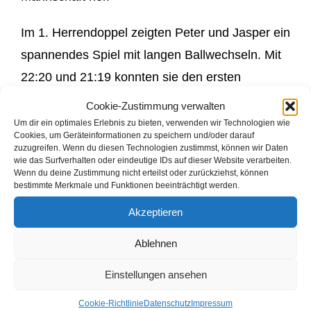
Im 1. Herrendoppel zeigten Peter und Jasper ein
spannendes Spiel mit langen Ballwechseln. Mit
22:20 und 21:19 konnten sie den ersten
Spielpunkt für den BCK holen. Marc und André
Cookie-Zustimmung verwalten
konnten es Ihnen gleichtun, mit 21:12 und 21:14
Um dir ein optimales Erlebnis zu bieten, verwenden wir Technologien wie
Cookies, um Geräteinformationen zu speichern und/oder darauf
zeigten die beiden ihr Können und fuhren den
zuzugreifen. Wenn du diesen Technologien zustimmst, können wir Daten
wie das Surfverhalten oder eindeutige IDs auf dieser Website verarbeiten.
zweiten Sieg ein. Im Damendoppel konnten
Wenn du deine Zustimmung nicht erteilst oder zurückziehst, können
bestimmte Merkmale und Funktionen beeinträchtigt werden.
auch Jacky und Meike überzeugen, mit 21:19
und 21:13 konnte man den dritten Sieg perfekt
Akzeptieren
machen. Optimale Voraussetzungen für die
Ablehnen
darauffolgenden Begegnungen!
Einstellungen ansehen
André ließ seinem Kontrahenten aus
Cookie-Richtlinie
Datenschutz
Impressum