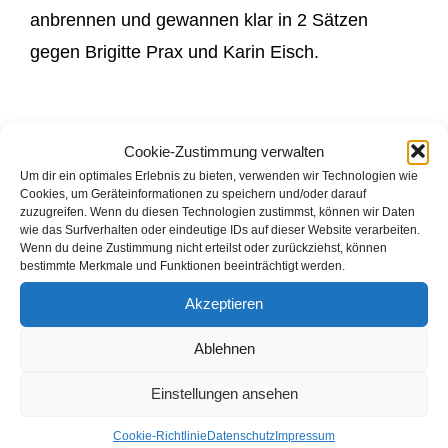
anbrennen und gewannen klar in 2 Sätzen
gegen Brigitte Prax und Karin Eisch.
So führte man schon mal beruhigend mit 3:0
Cookie-Zustimmung verwalten
und konnte entspannt in die Einzel gehen. Hier
Um dir ein optimales Erlebnis zu bieten, verwenden wir Technologien wie
Cookies, um Geräteinformationen zu speichern und/oder darauf
kämpfte zur Überraschung aller
Volker Schäfer
zuzugreifen. Wenn du diesen Technologien zustimmst, können wir Daten
im dritten Herreneinzel
. 25 Jahre nach seinem
wie das Surfverhalten oder eindeutige IDs auf dieser Website verarbeiten.
Wenn du deine Zustimmung nicht erteilst oder zurückziehst, können
letzten offiziellen Herreneinzel in einer
bestimmte Merkmale und Funktionen beeinträchtigt werden.
Meisterschaftsrunde, ließ er sich diese
Akzeptieren
Gelegenheit nicht nehmen – und gewann dieses
Ablehnen
auch sogleich. Mit 21:15, 20:22 und 21:18 setzte
er sich – vor den Augen von Fernando Poyatos,
Einstellungen ansehen
der ebenfalls seinen Augen nicht traute … –
Cookie-Richtlinie
Datenschutz
Impressum