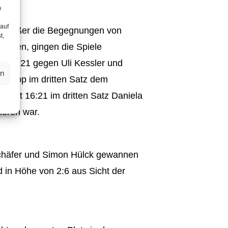
m
 auf
nd. Außer die Begegnungen von
t,
onnten, gingen die Spiele
nd 19:21 gegen Uli Kessler und
en
g knapp im dritten Satz dem
 mit 16:21 im dritten Satz Daniela
loren war.
Schäfer und Simon Hülck gewannen
 in Höhe von 2:6 aus Sicht der