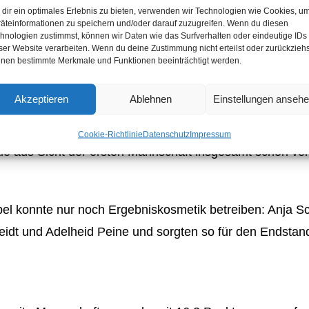
dir ein optimales Erlebnis zu bieten, verwenden wir Technologien wie Cookies, u
äteinformationen zu speichern und/oder darauf zuzugreifen. Wenn du diesen
hnologien zustimmst, können wir Daten wie das Surfverhalten oder eindeutige IDs
en aus Sicht der ersten Mannschaft allesamt enttäusche
ser Website verarbeiten. Wenn du deine Zustimmung nicht erteilst oder zurückziehs
nen bestimmte Merkmale und Funktionen beeinträchtigt werden.
r, die ihre Gegner jeweils in den dritten Satz zwingen k
 Michael Kahn verlor das erste Herreneinzel mit 10:21 u
Akzeptieren
Ablehnen
Einstellungen anseh
n Einzel Jan Faulde mit 17:21 und 13:21. Volker unterla
ungendoppel Jens Kahn mit 17:21 und Bärbel musste sich
Cookie-Richtlinie
Datenschutz
Impressum
ie aus Sicht der ersten Mannschaft insgesamt schon ver
el konnte nur noch Ergebniskosmetik betreiben: Anja 
eidt und Adelheid Peine und sorgten so für den Endstand