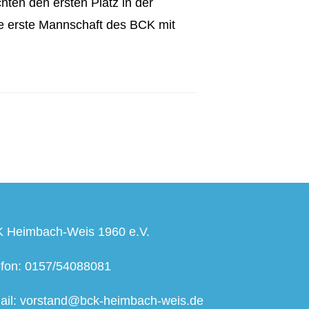
ten den ersten Platz in der
ie erste Mannschaft des BCK mit
 Heimbach-Weis 1960 e.V.
efon: 0157/54088081
ail: vorstand@bck-heimbach-weis.de