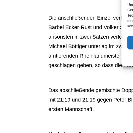
Um 
Ger
Tec
Die anschließenden Einzel verlief
die
kön
Bärbel Ecker-Rust und Volker Schäfe
ansonsten in zwei Sätzen verloren.
Michael Böttiger unterlag im zweite
amtierenden Rheinlandmeister im J
geschlagen geben, so dass die Part
Das abschließende gemischte Dopp
mit 21:19 und 21:19 gegen Peter Bl
ersten Mannschaft.