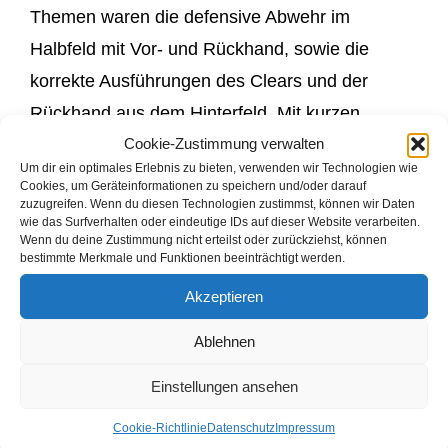
Themen waren die defensive Abwehr im
Halbfeld mit Vor- und Rückhand, sowie die
korrekte Ausführungen des Clears und der
Rückhand aus dem Hinterfeld. Mit kurzen
Cookie-Zustimmung verwalten
Pausen nach jeweils zwei Stunden
Um dir ein optimales Erlebnis zu bieten, verwenden wir Technologien wie
Courttraining, aufgelockert durch neuartige
Cookies, um Geräteinformationen zu speichern und/oder darauf
zuzugreifen. Wenn du diesen Technologien zustimmst, können wir Daten
Strechting- und Laufübungen, sowie
wie das Surfverhalten oder eindeutige IDs auf dieser Website verarbeiten.
kurzweiligen Spielen, verliefen beide Tage mit
Wenn du deine Zustimmung nicht erteilst oder zurückziehst, können
bestimmte Merkmale und Funktionen beeinträchtigt werden.
der homogenen Gruppe für alle Teilnehmer sehr
Akzeptieren
erfolgreich.
Ablehnen
Lediglich der Wintereinbruch, war das einzige
Einstellungen ansehen
Negative an diesem Wochenende. Kurzerhand
wurde am 2. Tag, wegen der noch
Cookie-Richtlinie
Datenschutz
Impressum