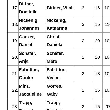
Bittner,
17.
Bittner, Vitali
3
16
10
Dominik
Nickenig,
Nickenig,
18.
3
15
11
Johannes
Katharina
Ganzer,
Christ,
19.
2
20
10
Daniel
Daniela
Schäfer,
Schäfer,
20.
2
20
10
Anja
Mara
Fabritius,
Fabritius,
21.
2
18
10
Günter
Vivien
Minz,
Görres,
22.
2
16
10
Jacqueline
Gaby
Trapp,
Trapp,
23.
2
15
9