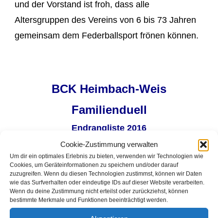
und der Vorstand ist froh, dass alle
Altersgruppen des Vereins von 6 bis 73 Jahren
gemeinsam dem Federballsport frönen können.
BCK Heimbach-Weis
Familienduell
Endrangliste 2016
Cookie-Zustimmung verwalten
Platz
Name 1
Name 2
Wertung
BHZ
fB
Um dir ein optimales Erlebnis zu bieten, verwenden wir Technologien wie
Cookies, um Geräteinformationen zu speichern und/oder darauf
1.
Gayk, Celina
Gayk, Tanja
5
22
12
zuzugreifen. Wenn du diesen Technologien zustimmst, können wir Daten
wie das Surfverhalten oder eindeutige IDs auf dieser Website verarbeiten.
Kahn,
Wenn du deine Zustimmung nicht erteilst oder zurückziehst, können
2.
Kahn, Alisa
5
21
12
bestimmte Merkmale und Funktionen beeinträchtigt werden.
Michael