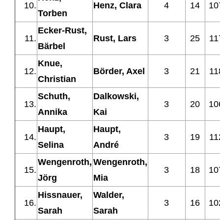
10.
Henz, Clara
4
14
10
Torben
Ecker-Rust,
11.
Rust, Lars
3
25
11
Bärbel
Knue,
12.
Börder, Axel
3
21
11
Christian
Schuth,
Dalkowski,
13.
3
20
10
Annika
Kai
Haupt,
Haupt,
14.
3
19
11
Selina
André
Wengenroth,
Wengenroth,
15.
3
18
10
Jörg
Mia
Hissnauer,
Walder,
16.
3
16
10
Sarah
Sarah