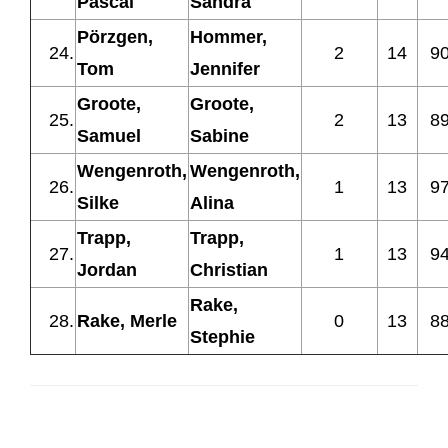
Pascal
Sandra
Pörzgen,
Hommer,
24.
2
14
9
Tom
Jennifer
Groote,
Groote,
25.
2
13
8
Samuel
Sabine
Wengenroth,
Wengenroth,
26.
1
13
9
Silke
Alina
Trapp,
Trapp,
27.
1
13
9
Jordan
Christian
Rake,
28.
Rake, Merle
0
13
8
Stephie