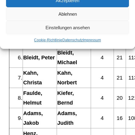
Akzeptieren
3.
Kahn, Jörg
Kahn, Julia
5
21
11
Jansen,
Ablehnen
4.
Kessler, Uli
5
20
12
Sarah
Einstellungen ansehen
Schröder,
Schröder,
5.
4
23
11
Cookie-Richtlinie
Datenschutz
Impressum
Claus
Paul
Bleidt,
6.
Bleidt, Peter
4
21
11
Michael
Kahn,
Kahn,
7.
4
21
11
Christa
Norbert
Faulde,
Kiefer,
8.
4
20
12
Helmut
Bernd
Adams,
Adams,
9.
4
16
10
Jakob
Judith
Henz,