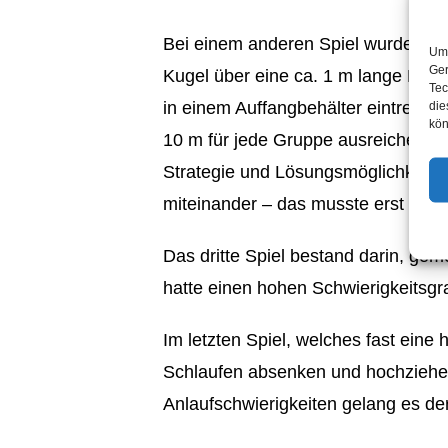
Bei einem anderen Spiel wurden zw
Um 
Ger
Kugel über eine ca. 1 m lange Bahn
Tec
in einem Auffangbehälter eintreffen
die
kön
10 m für jede Gruppe ausreichen mus
Strategie und Lösungsmöglichkeiten
miteinander – das musste erst einm
Das dritte Spiel bestand darin, gem
hatte einen hohen Schwierigkeitsgr
Im letzten Spiel, welches fast ein
Schlaufen absenken und hochziehen 
Anlaufschwierigkeiten gelang es d