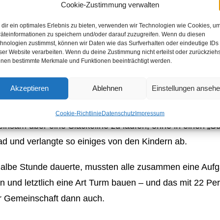
Cookie-Zustimmung verwalten
ei Gruppen aus allen Mitgliedern gebildet, die zusamme
dir ein optimales Erlebnis zu bieten, verwenden wir Technologien wie Cookies, u
äteinformationen zu speichern und/oder darauf zuzugreifen. Wenn du diesen
 immer nach unten laufen zu lassen, so dass beide Kuge
hnologien zustimmst, können wir Daten wie das Surfverhalten oder eindeutige IDs
 sollten. Dabei hatte jede Gruppe 3 Bahnteile zur Verfügu
ser Website verarbeiten. Wenn du deine Zustimmung nicht erteilst oder zurückziehs
nen bestimmte Merkmale und Funktionen beeinträchtigt werden.
ste. Ein kompliziertes Spiel, welches die Kinder erst e
 sie erarbeiten mussten. Die beiden Gruppen arbeitete
Akzeptieren
Ablehnen
Einstellungen anseh
al jeder verstehen.
Cookie-Richtlinie
Datenschutz
Impressum
einsam über eine Slackeline zu laufen, ohne in einen „S
ad und verlangte so einiges von den Kindern ab.
e halbe Stunde dauerte, mussten alle zusammen eine Aufg
und letztlich eine Art Turm bauen – und das mit 22 Per
er Gemeinschaft dann auch.