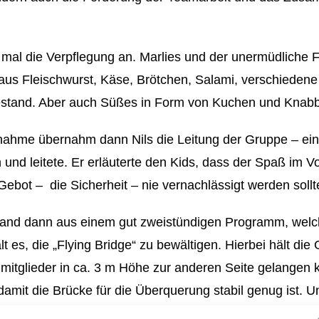
mal die Verpflegung an. Marlies und der unermüdliche Fra
aus Fleischwurst, Käse, Brötchen, Salami, verschieden
stand. Aber auch Süßes in Form von Kuchen und Knabbe
me übernahm dann Nils die Leitung der Gruppe – ein In
nd leitete. Er erläuterte den Kids, dass der Spaß im Vo
Gebot – die Sicherheit – nie vernachlässigt werden sollt
stand dann aus einem gut zweistündigen Programm, welc
t es, die „Flying Bridge“ zu bewältigen. Hierbei hält di
mitglieder in ca. 3 m Höhe zur anderen Seite gelangen k
damit die Brücke für die Überquerung stabil genug ist. 
ie gegenüberliegende Seite.