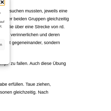
n versuchen mussten, jeweils eine
m
ln der beiden Gruppen gleichzeitig
 auf
ng, die über eine Strecke von rd.
t,
inmal verinnerlichen und deren
n nicht gegeneinander, sondern
en
umpf“ zu fallen. Auch diese Übung
abe erfüllen. Taue ziehen,
sonen gleichzeitig. Nach