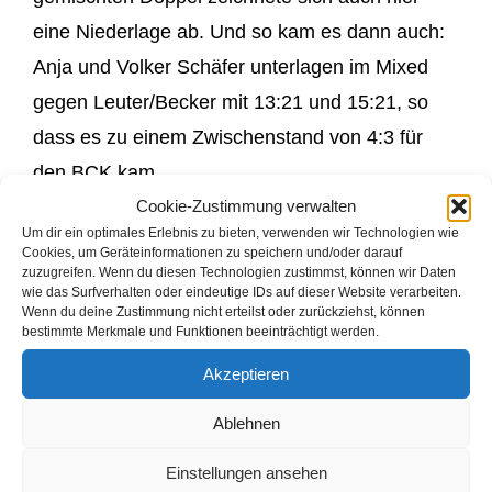
eine Niederlage ab. Und so kam es dann auch:
Anja und Volker Schäfer unterlagen im Mixed
gegen Leuter/Becker mit 13:21 und 15:21, so
dass es zu einem Zwischenstand von 4:3 für
den BCK kam.
Cookie-Zustimmung verwalten
Um dir ein optimales Erlebnis zu bieten, verwenden wir Technologien wie
Cookies, um Geräteinformationen zu speichern und/oder darauf
Somit lastete die Verantwortung auf Michael
zuzugreifen. Wenn du diesen Technologien zustimmst, können wir Daten
wie das Surfverhalten oder eindeutige IDs auf dieser Website verarbeiten.
Kahn, der im zweiten Herreneinzel gegen das
Wenn du deine Zustimmung nicht erteilst oder zurückziehst, können
bestimmte Merkmale und Funktionen beeinträchtigt werden.
Laufwunder aus Niederlützingen – Benno
Schröder – antreten durfte. Und – wie eigentlich
Akzeptieren
immer gegen Benno – musste die Entscheidung
Ablehnen
im dritten Satz gefunden werden. Den ersten
Einstellungen ansehen
Satz gewann Michael mit 23:21. Den zweiten