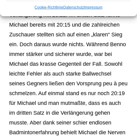
Satz verlor er genauso knapp in der
Cookie-Richtlinie
Datenschutz
Impressum
Verlängerung mit 20:22. Im dritten Satz führte
Michael bereits mit 20:15 und die zahlreichen
Zuschauer stellten sich auf einen „klaren“ Sieg
ein. Doch daraus wurde nichts. Während Benno
immer stärker und sicherer wurde, war bei
Michael das krasse Gegenteil der Fall. Sowohl
leichte Fehler als auch starke Ballwechsel
seines Gegners ließen den Vorsprung peu à peu
schmelzen. Auf einmal stand es nur noch 20:19
für Michael und man mutmaßte, dass es auch
im dritten Satz in die Verlängerung gehen
musste. Aber dank seiner schier endlosen
Badmintonerfahrung behielt Michael die Nerven