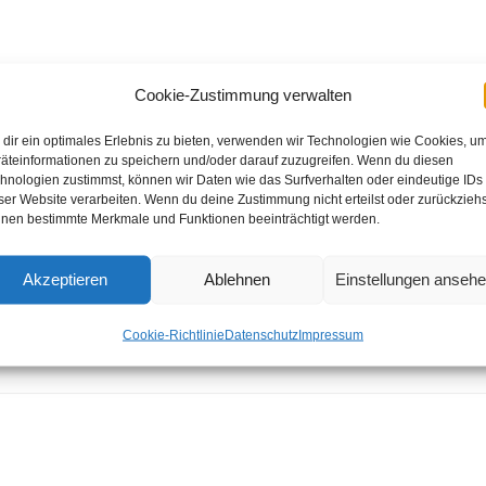
Cookie-Zustimmung verwalten
mbach-Weis spielen in der Saison 2021/2022 (Rheinland
dir ein optimales Erlebnis zu bieten, verwenden wir Technologien wie Cookies, u
äteinformationen zu speichern und/oder darauf zuzugreifen. Wenn du diesen
hnologien zustimmst, können wir Daten wie das Surfverhalten oder eindeutige IDs
ser Website verarbeiten. Wenn du deine Zustimmung nicht erteilst oder zurückziehs
nen bestimmte Merkmale und Funktionen beeinträchtigt werden.
Akzeptieren
Ablehnen
Einstellungen anseh
a Gayk, Michael Kahn
Cookie-Richtlinie
Datenschutz
Impressum