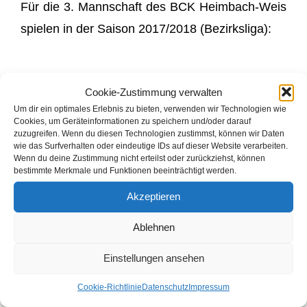
Für die 3. Mannschaft des BCK Heimbach-Weis
spielen in der Saison 2017/2018 (Bezirksliga):
Cookie-Zustimmung verwalten
Die Spielerinnen und Spieler:
Um dir ein optimales Erlebnis zu bieten, verwenden wir Technologien wie
Marc Günster, André Konle, Peter Bleidt, Jasper
Cookies, um Geräteinformationen zu speichern und/oder darauf
zuzugreifen. Wenn du diesen Technologien zustimmst, können wir Daten
Neese
wie das Surfverhalten oder eindeutige IDs auf dieser Website verarbeiten.
Wenn du deine Zustimmung nicht erteilst oder zurückziehst, können
Meike Auer, Selina Haupt
bestimmte Merkmale und Funktionen beeinträchtigt werden.
(es fehlen: Daniel Ganzer und Manuel Büchler)
Akzeptieren
Ablehnen
Abschlusstabelle RMM Bezirksliga Saison
Einstellungen ansehen
2017/2018
Cookie-Richtlinie
Datenschutz
Impressum