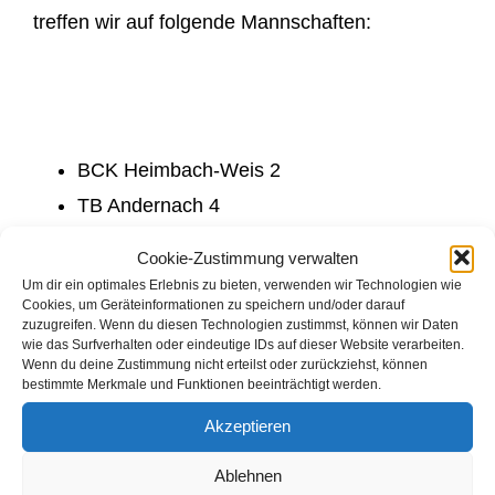
treffen wir auf folgende Mannschaften:
BCK Heimbach-Weis 2
TB Andernach 4
BC Niederlützingen 1
Cookie-Zustimmung verwalten
SV Vettelschoss 1
Um dir ein optimales Erlebnis zu bieten, verwenden wir Technologien wie
Cookies, um Geräteinformationen zu speichern und/oder darauf
DJK Plaidt 1
zuzugreifen. Wenn du diesen Technologien zustimmst, können wir Daten
BSG Unkel/Linz 4
wie das Surfverhalten oder eindeutige IDs auf dieser Website verarbeiten.
Wenn du deine Zustimmung nicht erteilst oder zurückziehst, können
SVE Mendig 3
bestimmte Merkmale und Funktionen beeinträchtigt werden.
Akzeptieren
Um den Verlauf der Saison verfolgen zu können,
Ablehnen