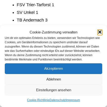
FSV Trier-Tarforst 1
SV Unkel 1
TB Andernach 3
BC Remagen 3
Cookie-Zustimmung verwalten
BSC Güls 1
Um dir ein optimales Erlebnis zu bieten, verwenden wir Technologien wie
Cookies, um Geräteinformationen zu speichern und/oder darauf
BSC Güls 2
zuzugreifen. Wenn du diesen Technologien zustimmst, können wir Daten
SVE Mendig 2
wie das Surfverhalten oder eindeutige IDs auf dieser Website verarbeiten.
Wenn du deine Zustimmung nicht erteilst oder zurückziehst, können
bestimmte Merkmale und Funktionen beeinträchtigt werden.
Um den Verlauf der Saison verfolgen zu können,
Akzeptieren
kann die aktuelle Tabelle beim Ergebnisdienst
BaROS
hier
eingesehen werden.
Ablehnen
Einstellungen ansehen
Die Spieltermine können über den
jeweiligen Link im Kopfbereich eingesehen
Cookie-Richtlinie
Datenschutz
Impressum
werden.