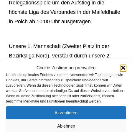
Relegationsspiele um den Aufstieg in die
höchste Liga des Verbandes in der Maifeldhalle
in Polch ab 10:00 Uhr ausgetragen.
Unsere 1. Mannschaft (Zweiter Platz in der
Bezirksliga Nord), verstärkt durch unsere 2.
Mannschaft, maß sich gegen die 2. Mannschaft
Cookie-Zustimmung verwalten
des BSC Güls und der 1. Mannschaft aus Trier-
Um dir ein optimales Erlebnis zu bieten, verwenden wir Technologien wie
Cookies, um Geräteinformationen zu speichern und/oder darauf
Tarforst.
zuzugreifen. Wenn du diesen Technologien zustimmst, können wir Daten
wie das Surfverhalten oder eindeutige IDs auf dieser Website verarbeiten.
Wenn du deine Zustimmung nicht erteilst oder zurückziehst, können
bestimmte Merkmale und Funktionen beeinträchtigt werden.
Obgleich man ohne Simon und Daniela antreten
Akzeptieren
musste, sollte mit ein wenig Glück der Aufstieg
Ablehnen
möglich sein, doch es kam leider anders.