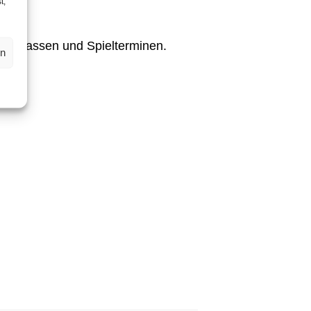
t,
tersklassen und Spielterminen.
en