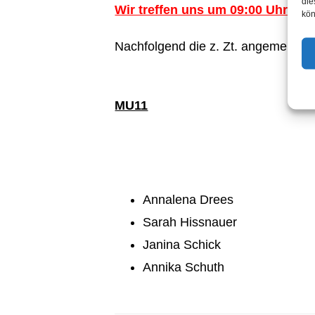
die
Wir treffen uns um 09:00 Uhr in
kön
Nachfolgend die z. Zt. angemeldeten
MU11
Annalena Drees
Sarah Hissnauer
Janina Schick
Annika Schuth