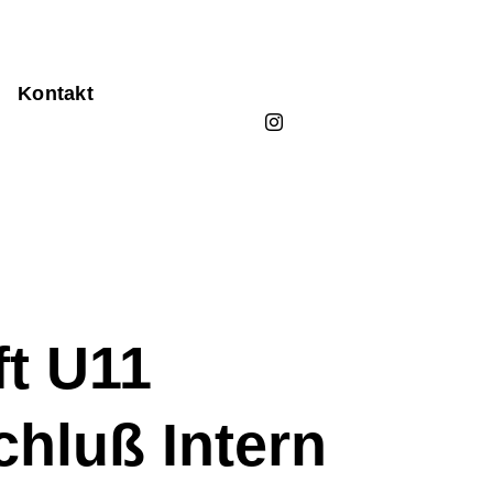
Kontakt
t U11
chluß Intern