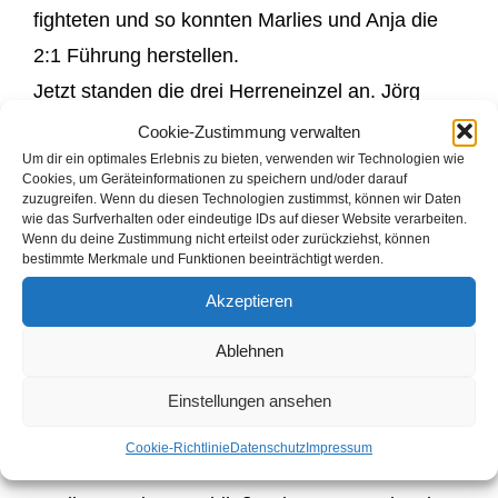
fighteten und so konnten Marlies und Anja die
2:1 Führung herstellen.
Jetzt standen die drei Herreneinzel an. Jörg
Kahn musste sich Uli Becker klar geschlagen
Cookie-Zustimmung verwalten
Um dir ein optimales Erlebnis zu bieten, verwenden wir Technologien wie
geben. Michael Kahn dominierte gegen Mario
Cookies, um Geräteinformationen zu speichern und/oder darauf
Caspari. Claus Schröder gewann im 3.Einzel
zuzugreifen. Wenn du diesen Technologien zustimmst, können wir Daten
wie das Surfverhalten oder eindeutige IDs auf dieser Website verarbeiten.
deutlich den ersten Satz mit 21:11, unterlag
Wenn du deine Zustimmung nicht erteilst oder zurückziehst, können
bestimmte Merkmale und Funktionen beeinträchtigt werden.
genauso klar im 2.Satz zu 13 gegen seinen
Akzeptieren
Namensvetter Benno Schröder. Im dritten Satz
konnte Claus dann aber glücklicherweise das
Ablehnen
Spiel wieder herumreißen und die Mannschaft
Einstellungen ansehen
mit 4:2 in Führung bringen.
Cookie-Richtlinie
Datenschutz
Impressum