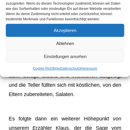
zuzugreifen. Wenn du diesen Technologien zustimmst, können wir Daten
wie das Surfverhalten oder eindeutige IDs auf dieser Website verarbeiten.
Am Samstag dann ging der ein oder andere
Wenn du deine Zustimmung nicht erteilst oder zurückziehst, können
bestimmte Merkmale und Funktionen beeinträchtigt werden.
meist unfreiwillig baden, wobei dies bei den
hochsommerlichen Temperaturen eher eine
Akzeptieren
Wohltat war. Es schloß sich eine weitere
Ablehnen
Staffette sowie eine Lagerolympiade an. Die
Einstellungen ansehen
Kinder gaben hier wieder alles, wobei der Spaß
bei weitem nicht zu kurz kam. Am Abend wurden
Cookie-Richtlinie
Datenschutz
Impressum
dann deftige Steaks und Würstchen aufgelegt
und die Teller füllten sich mit köstlichen, von den
Eltern zubereiteten, Salaten.
Es folgte dann ein weiterer Höhepunkt von
unserem Erzähler Klaus, der die Sage vom