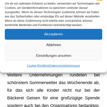
Um dir ein optimales Erlebnis zu bieten, verwenden wir Technologien wie
verschiedene Programmpunkte vorbereitet.
Cookies, um Geräteinformationen zu speichern und/oder darauf
Neben zwei Nachtwanderungen zu den Höhlen
zuzugreifen. Wenn du diesen Technologien zustimmst, können wir Daten
wie das Surfverhalten oder eindeutige IDs auf dieser Website verarbeiten.
und zum Römerturm und einer Stafette bildete
Wenn du deine Zustimmung nicht erteilst oder zurückziehst, können
bestimmte Merkmale und Funktionen beeinträchtigt werden.
die Lagerolympiade das Highlight des
Akzeptieren
diesjährigen Lagers.
Ablehnen
Einstellungen ansehen
Cookie-Richtlinie
Datenschutz
Impressum
Weitere Unternehmungen rundeten bei
schönstem Sommerwetter das Wochenende ab,
für das sich alle Kinder nicht nur bei der
Bäckerei Geisen für eine großzügige Spende
sondern auch bei den Organisatoren bedankten,