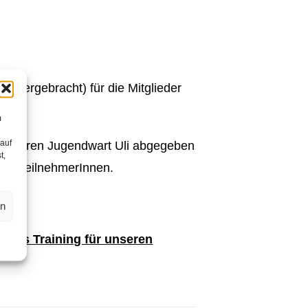
 untergebracht) für die Mitglieder
m
 auf
unseren Jugendwart Uli abgegeben
t,
 alle TeilnehmerInnen.
en
i das Training für unseren