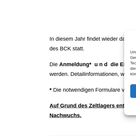
In diesem Jahr findet wieder das be
des BCK statt.
Um 
Ger
Tec
Die
Anmeldung* u n d die Einver
die
werden. Detailinformationen, was bri
kön
*
Die notwendigen Formulare verteilt 
Auf Grund des Zeltlagers entfällt
Nachwuchs.