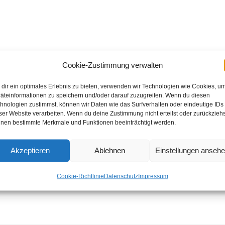
liebte Zeltlager im Brexbachtal (wir sind im „Georgshaus“
Cookie-Zustimmung verwalten
dir ein optimales Erlebnis zu bieten, verwenden wir Technologien wie Cookies, u
äteinformationen zu speichern und/oder darauf zuzugreifen. Wenn du diesen
hnologien zustimmst, können wir Daten wie das Surfverhalten oder eindeutige IDs
ständniserklärung*
müssen bis zum
01. Juni 2017
an 
ser Website verarbeiten. Wenn du deine Zustimmung nicht erteilst oder zurückziehs
nge ich mit, Treffpunkt etc. erfolgen dann schriftlich an
nen bestimmte Merkmale und Funktionen beeinträchtigt werden.
Uli im Training an die interessierten Kinder.
Akzeptieren
Ablehnen
Einstellungen anseh
 am Mittwoch (Kader) den 14. und Freitag den 16. Jun
Cookie-Richtlinie
Datenschutz
Impressum