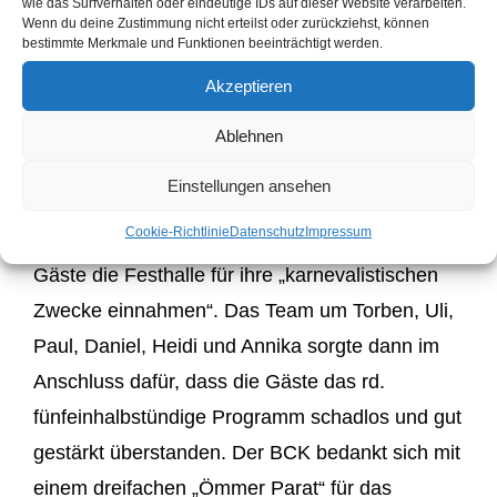
wie das Surfverhalten oder eindeutige IDs auf dieser Website verarbeiten.
Cheforganisatorin Jacky in der Halle ein, um
Wenn du deine Zustimmung nicht erteilst oder zurückziehst, können
bestimmte Merkmale und Funktionen beeinträchtigt werden.
sich u.a. um die 1000 Brötchen, 170
Akzeptieren
Schnitzelbrötchen, 100 Frikadellenbrötchen, 100
Lachsbrötchen usw. zu kümmern. Bei guter und
Ablehnen
lustiger Stimmung waren die fleißigen Helfer
Einstellungen ansehen
Jacky, Anja, Marlies, Mara, Johann, Paul,
Cookie-Richtlinie
Datenschutz
Impressum
Sabine und Claus zeitig fertig, ehe die rd. 700
Gäste die Festhalle für ihre „karnevalistischen
Zwecke einnahmen“. Das Team um Torben, Uli,
Paul, Daniel, Heidi und Annika sorgte dann im
Anschluss dafür, dass die Gäste das rd.
fünfeinhalbstündige Programm schadlos und gut
gestärkt überstanden. Der BCK bedankt sich mit
einem dreifachen „Ömmer Parat“ für das