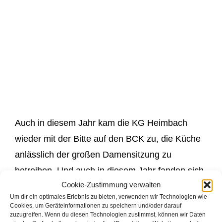
Auch in diesem Jahr kam die KG Heimbach
wieder mit der Bitte auf den BCK zu, die Küche
anlässlich der großen Damensitzung zu
betreiben. Und auch in diesem Jahr fanden sich
Cookie-Zustimmung verwalten
wieder einige Freiwillige, die bei dem
Um dir ein optimales Erlebnis zu bieten, verwenden wir Technologien wie
„Unterfangen“ dabei waren. Nachmittags um 15
Cookies, um Geräteinformationen zu speichern und/oder darauf
zuzugreifen. Wenn du diesen Technologien zustimmst, können wir Daten
Uhr fand sich bereits die Schmier-Gruppe um