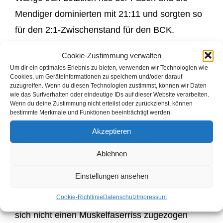
Mendiger dominierten mit 21:11 und sorgten so
für den 2:1-Zwischenstand für den BCK.
Dann ging es mit den Einzelspielen weiter:
Cookie-Zustimmung verwalten
Um dir ein optimales Erlebnis zu bieten, verwenden wir Technologien wie
Sarah spielte im Dameneinzel stark auf und
Cookies, um Geräteinformationen zu speichern und/oder darauf
zuzugreifen. Wenn du diesen Technologien zustimmst, können wir Daten
gewann gegen Kathrin mit 21:11 und 21:8. Die
wie das Surfverhalten oder eindeutige IDs auf dieser Website verarbeiten.
Herreneinzel verliefen aus BCK leider nicht gut.
Wenn du deine Zustimmung nicht erteilst oder zurückziehst, können
bestimmte Merkmale und Funktionen beeinträchtigt werden.
Im ersten Herreneinzel lieferten sich Uli und
Akzeptieren
Vincent ein sehr munteres und technisch
hochklassiges Einzel. Vincent gewann dabei
Ablehnen
den ersten Satz deutlich mit 21:10. Der zweite
Einstellungen ansehen
Satz verlief dann deutlich ausgeglichener und
Cookie-Richtlinie
Datenschutz
Impressum
wer weiss, wie das Spiel geendet wäre, wenn Uli
sich nicht einen Muskelfaserriss zugezogen