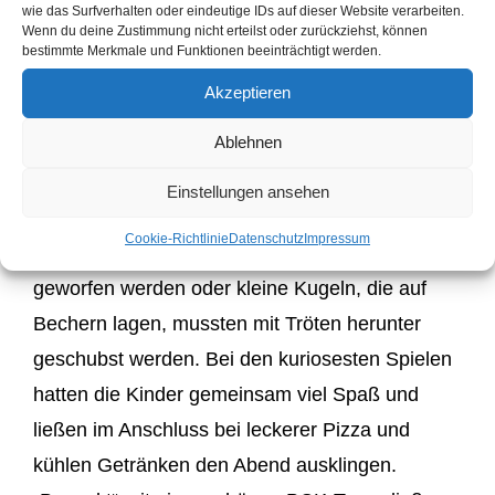
Weihnachtsfeier der Jugend in der Turnhalle
wie das Surfverhalten oder eindeutige IDs auf dieser Website verarbeiten.
Wenn du deine Zustimmung nicht erteilst oder zurückziehst, können
statt. Die Jugendwartin Selina hatte für die 24
bestimmte Merkmale und Funktionen beeinträchtigt werden.
anwesenden Kinder Weihnachtsmeisterschaften
Akzeptieren
mit zahlreichen Spielen organisiert, die an
Ablehnen
verschiedenen Stationen in Teams zu
„bewältigen“ waren. Unter anderem wurde
Einstellungen ansehen
Badminton mit leuchtenden Bällen und Cornhole
Cookie-Richtlinie
Datenschutz
Impressum
gespielt, es mussten Ringe auf Rentiergeweihe
geworfen werden oder kleine Kugeln, die auf
Bechern lagen, mussten mit Tröten herunter
geschubst werden. Bei den kuriosesten Spielen
hatten die Kinder gemeinsam viel Spaß und
ließen im Anschluss bei leckerer Pizza und
kühlen Getränken den Abend ausklingen.