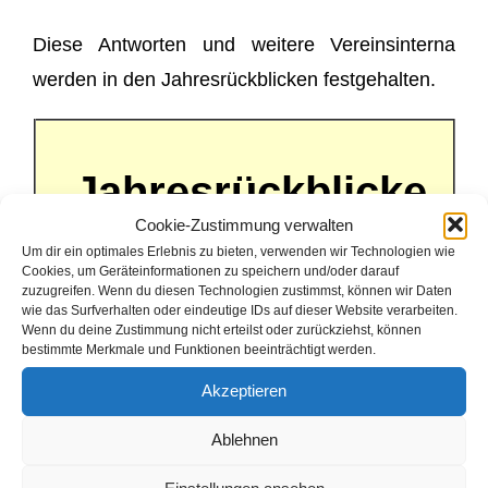
Diese Antworten und weitere Vereinsinterna
werden in den Jahresrückblicken festgehalten.
Jahresrückblicke
Cookie-Zustimmung verwalten
Um dir ein optimales Erlebnis zu bieten, verwenden wir Technologien wie
Cookies, um Geräteinformationen zu speichern und/oder darauf
1977
1978
zuzugreifen. Wenn du diesen Technologien zustimmst, können wir Daten
wie das Surfverhalten oder eindeutige IDs auf dieser Website verarbeiten.
Wenn du deine Zustimmung nicht erteilst oder zurückziehst, können
1982
1983
1985
1988
1989
bestimmte Merkmale und Funktionen beeinträchtigt werden.
Akzeptieren
1990
1992
1993
1994
1995
1996
1998
1999
Ablehnen
2002
2003
2004
2005
2006
2007
2008
2009